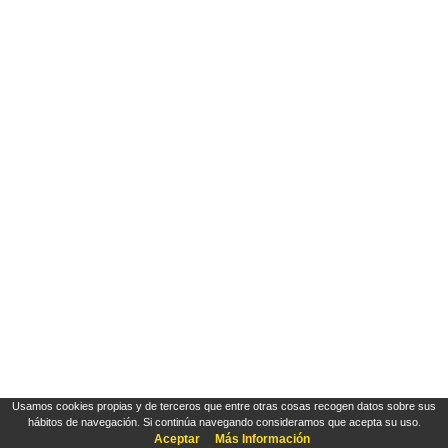
Usamos cookies propias y de terceros que entre otras cosas recogen datos sobre sus
hábitos de navegación. Si continúa navegando consideramos que acepta su uso.
Aceptar
Más Información