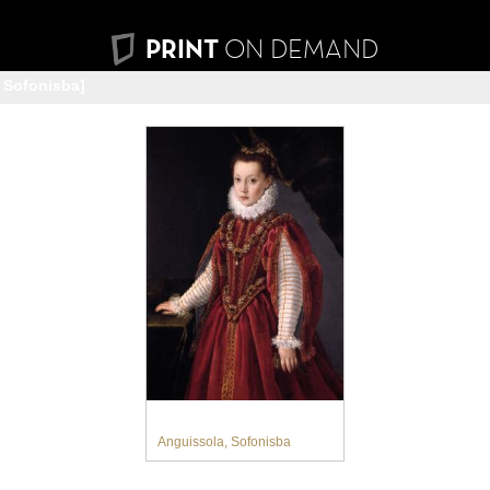
PRINT
ON DEMAND
 Sofonisba]
Anguissola, Sofonisba