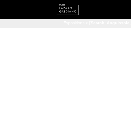
Expositions
>
[Search: Anguissola,