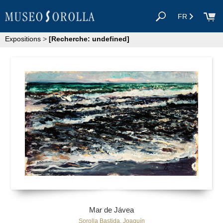
FR
Expositions
>
[Recherche: undefined]
Mar de Jávea
Sorolla Bastida, Joaquín