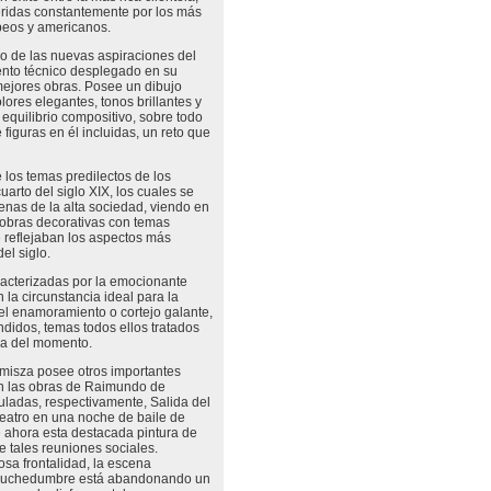
eridas constantemente por los más
peos y americanos.
io de las nuevas aspiraciones del
iento técnico desplegado en su
mejores obras. Posee un dibujo
lores elegantes, tonos brillantes y
equilibrio compositivo, sobre todo
figuras en él incluidas, un reto que
 los temas predilectos de los
uarto del siglo XIX, los cuales se
enas de la alta sociedad, viendo en
r obras decorativas con temas
e reflejaban los aspectos más
el siglo.
acterizadas por la emocionante
 la circunstancia ideal para la
 el enamoramiento o cortejo galante,
didos, temas todos ellos tratados
ura del momento.
isza posee otros importantes
en las obras de Raimundo de
uladas, respectivamente, Salida del
 teatro en una noche de baile de
e ahora esta destacada pintura de
e tales reuniones sociales.
osa frontalidad, la escena
 muchedumbre está abandonando un