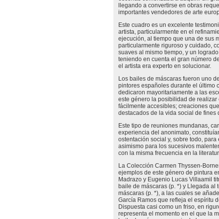
llegando a convertirse en obras requ
importantes vendedores de arte euro
Este cuadro es un excelente testimon
artista, particularmente en el refinam
ejecución, al tiempo que una de sus 
particularmente riguroso y cuidado, co
suaves al mismo tiempo, y un logrado 
teniendo en cuenta el gran número de 
el artista era experto en solucionar.
Los bailes de máscaras fueron uno de
pintores españoles durante el último c
dedicaron mayoritariamente a las esc
este género la posibilidad de realiza
fácilmente accesibles; creaciones qu
destacados de la vida social de fines d
Este tipo de reuniones mundanas, car
experiencia del anonimato, constituían
ostentación social y, sobre todo, para
asimismo para los sucesivos malenten
con la misma frecuencia en la literat
La Colección Carmen Thyssen-Bornem
ejemplos de este género de pintura 
Madrazo y Eugenio Lucas Villaamil tit
baile de máscaras (p. *) y Llegada al
máscaras (p. *), a las cuales se añad
García Ramos que refleja el espíritu d
Dispuesta casi como un friso, en rigur
representa el momento en el que la