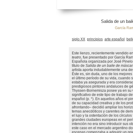
Salida de un ba
García Ra
siglo XX
principios
arte español
bel
Este lienzo, recientemente vendido en
teatro
, fue presentado por García Ram
Española organizada por José Pinelo 
título de
Salida de un baile de másca
artista aporta indudablemente una de
Éste es, sin duda, uno de los mejores 
el último período de su vida, cuando 
estaba ya asegurada y era considera
prestigiosos pintores andaluces de 
Thyssen-Bornemisza posee ya en su 
significativo de este tipo de trabajo de
español (p. *). En aquellos años el pi
de su capacidad creativa y de los pr
afrontando– decidió ampliar los horiz
temas anecdóticos y carentes de dema
el lujo y la ostentación de los círculos
grandes ciudades europeas en el per
intención no era sino introducir sus o
este caso en el mercado argentino don
escenas comenzaba a adquirir un gran 