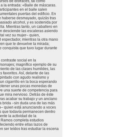
rsos de disfraces, tal como
 a la entrada: «Baile de máscaras.
rticipantes en el baile salen
mentales puertas del edificio. En
ce haberse desmayado, quizás tras
siado alcohol, y es sostenida por
lla. Mientras tanto, un caballero en
ón desciende las escaleras asiendo
al vez su mujer– quien,
l espectador, mientras la otra mano
en que le devuelve la mirada;
e conquista que tuvo lugar durante
 contraste social en la
rsonajes; magnífico ejemplo de su
iento de las clases humildes, las
favoritos. Así, delante de las
 pintado con agudo realismo y
 un cigarrillo en la boca esperando
a obtener unas pocas monedas de
uye una suerte de competencia para
ue mira nervioso. Detrás de éste
ras acabar su trabajo y un anciano
la brida –sin duda una de las más
ón– quien está anunciando a voces
les que todavía permanecen dentro
mente la actividad de la
a Ramos completa estudios
leciendo entre ellas lazos de
n ser leídos tras estudiar la escena