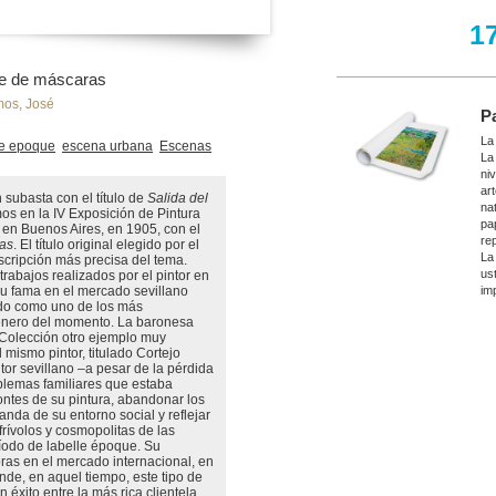
1
ile de máscaras
mos, José
P
La
le epoque
escena urbana
Escenas
La
ni
ar
 subasta con el título de
Salida del
nat
os en la IV Exposición de Pintura
pa
en Buenos Aires, en 1905, con el
re
ras
. El título original elegido por el
La
scripción más precisa del tema.
ust
trabajos realizados por el pintor en
su fama en el mercado sevillano
imp
do como uno de los más
género del momento. La baronesa
Colección otro ejemplo muy
l mismo pintor, titulado Cortejo
ntor sevillano –a pesar de la pérdida
oblemas familiares que estaba
ontes de su pintura, abandonar los
nda de su entorno social y reflejar
 frívolos y cosmopolitas de las
íodo de labelle époque. Su
bras en el mercado internacional, en
de, en aquel tiempo, este tipo de
éxito entre la más rica clientela,