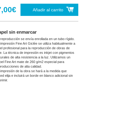
7,00€
Añadir al carrito
apel sin enmarcar
 reproducción se envía enrollada en un tubo rígido.
 impresión Fine Art Giclée se utiliza habitualmente a
vel profesional para la reproducción de obras de
te. La técnica de impresión es inkjet con pigmentos
urales de alta resistencia a la luz. Utilizamos un
pel Fine Art mate de 260 g/m2 especial para
producciones de alta calidad.
 impresión de la obra se hará a la medida que
ed elija e incluirá un borde en blanco adicional sin
rimir.