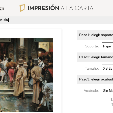
IMPRESIÓN
A LA CARTA
nida]
Paso1: elegir soport
Soporte:
Paso2: elegir tamañ
Tamaño:
Paso3: elegir acaba
Acabado:
T
T