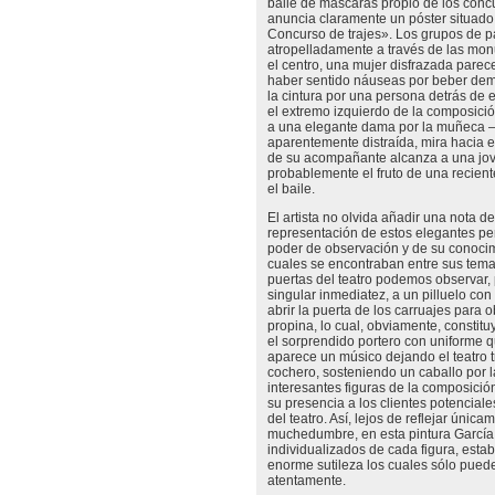
baile de máscaras propio de los concu
anuncia claramente un póster situado
Concurso de trajes». Los grupos de pa
atropelladamente a través de las monu
el centro, una mujer disfrazada pare
haber sentido náuseas por beber dema
la cintura por una persona detrás de e
el extremo izquierdo de la composici
a una elegante dama por la muñeca –t
aparentemente distraída, mira hacia e
de su acompañante alcanza a una jov
probablemente el fruto de una recient
el baile.
El artista no olvida añadir una nota de
representación de estos elegantes pe
poder de observación y de su conocim
cuales se encontraban entre sus temas 
puertas del teatro podemos observar,
singular inmediatez, a un pilluelo con
abrir la puerta de los carruajes par
propina, lo cual, obviamente, constit
el sorprendido portero con uniforme q
aparece un músico dejando el teatro t
cochero, sosteniendo un caballo por 
interesantes figuras de la composici
su presencia a los clientes potencia
del teatro. Así, lejos de reflejar única
muchedumbre, en esta pintura Garcí
individualizados de cada figura, estab
enorme sutileza los cuales sólo puede
atentamente.