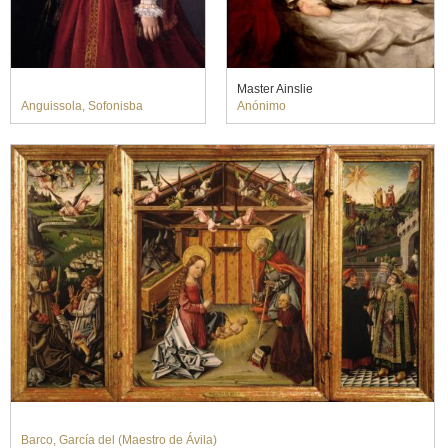
Master Ainslie
Anguissola, Sofonisba
Anónimo
Barco, García del (Maestro de Ávila)