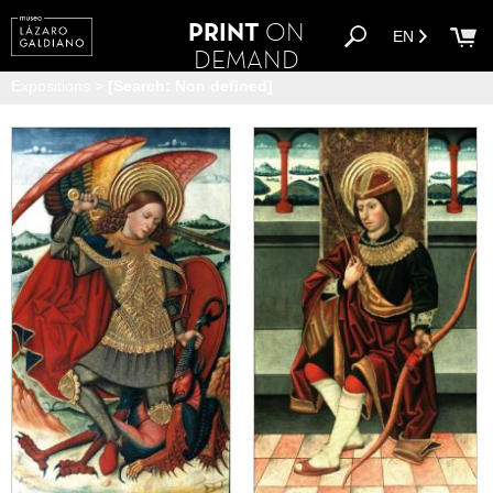
PRINT
ON
EN
DEMAND
Expositions
>
[Search: Non defined]