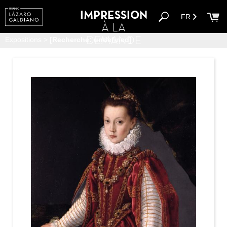
IMPRESSION
FR
À LA
DEMANDE
Expositions
>
[Recherche: undefined]